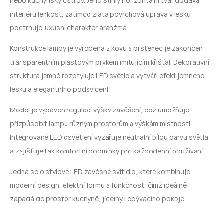
nebo kuchyňský ostrov. Jeho štíhlý horizontální tvar dodává
interiéru lehkost, zatímco zlatá povrchová úprava v lesku
podtrhuje luxusní charakter aranžmá.
Konstrukce lampy je vyrobena z kovu a prstenec je zakončen
transparentním plastovým prvkem imitujícím křišťál. Dekorativní
struktura jemně rozptyluje
LED
světlo a vytváří efekt jemného
lesku a elegantního podsvícení.
Model je vybaven regulací výšky zavěšení, což umožňuje
přizpůsobit lampu různým prostorům a výškám místnosti.
Integrované
LED
osvětlení vyzařuje neutrální bílou barvu světla
a zajišťuje tak komfortní podmínky pro každodenní používání.
Jedná se o stylové
LED
závěsné svítidlo, které kombinuje
moderní design, efektní formu a funkčnost, čímž ideálně
zapadá do prostor kuchyně, jídelny i obývacího pokoje.