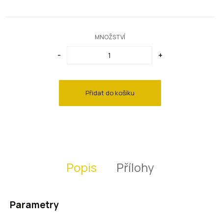
Hnědé lampy
Měděné lampy
MNOŽSTVÍ
-
+
Přidat do košíku
Popis
Přílohy
Parametry