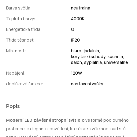
Barva světla:
neutralna
Teplota barvy:
4000K
Energetická třída:
G
Třída těsnosti:
IP20
Místnost:
biuro,
jadalnia,
korytarz/schody,
kuchnia,
salon,
sypialnia,
uniwersalne
Napájení:
120W
doplňkové funkce:
nastavení výšky
Popis
Moderní
LED
závěsné stropní svítidlo
ve formě podlouhlého
prstence je elegantní osvětlení, které se skvěle hodí nad stůl