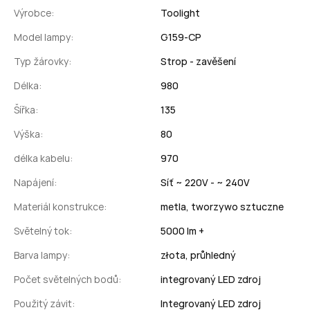
Výrobce:
Toolight
Model lampy:
G159-CP
Typ žárovky:
Strop - zavěšení
Délka:
980
Šířka:
135
Výška:
80
délka kabelu:
970
Napájení:
Síť ~ 220V - ~ 240V
Materiál konstrukce:
metla,
tworzywo sztuczne
Světelný tok:
5000 lm +
Barva lampy:
złota,
průhledný
Počet světelných bodů:
integrovaný LED zdroj
Použitý závit:
Integrovaný LED zdroj