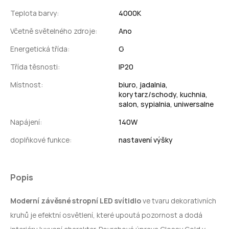
Teplota barvy:
4000K
Včetně světelného zdroje:
Ano
Energetická třída:
G
Třída těsnosti:
IP20
Místnost:
biuro,
jadalnia,
korytarz/schody,
kuchnia,
salon,
sypialnia,
uniwersalne
Napájení:
140W
doplňkové funkce:
nastavení výšky
Popis
Moderní závěsné stropní
LED
svítidlo
ve tvaru dekorativních
kruhů je efektní osvětlení, které upoutá pozornost a dodá