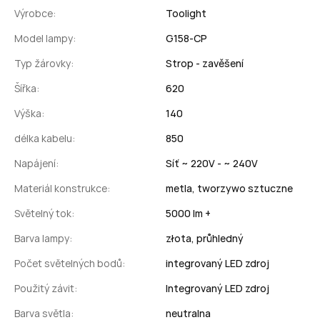
Výrobce:
Toolight
Model lampy:
G158-CP
Typ žárovky:
Strop - zavěšení
Šířka:
620
Výška:
140
délka kabelu:
850
Napájení:
Síť ~ 220V - ~ 240V
Materiál konstrukce:
metla,
tworzywo sztuczne
Světelný tok:
5000 lm +
Barva lampy:
złota,
průhledný
Počet světelných bodů:
integrovaný LED zdroj
Použitý závit:
Integrovaný LED zdroj
Barva světla:
neutralna