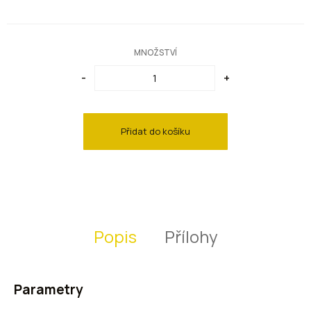
Hnědé lampy
Měděné lampy
MNOŽSTVÍ
-
+
Přidat do košíku
Popis
Přílohy
Parametry