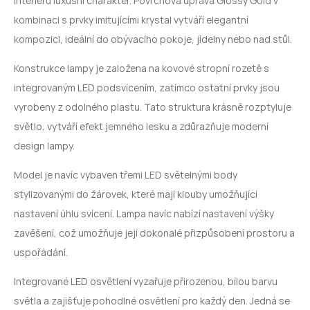
interiéru luxusní charakter. Povrchová úprava Glossy Gold v
kombinaci s prvky imitujícími krystal vytváří elegantní
kompozici, ideální do obývacího pokoje, jídelny nebo nad stůl.
Konstrukce lampy je založena na kovové stropní rozetě s
integrovaným
LED
podsvícením, zatímco ostatní prvky jsou
vyrobeny z odolného plastu. Tato struktura krásně rozptyluje
světlo, vytváří efekt jemného lesku a zdůrazňuje moderní
design lampy.
Model je navíc vybaven třemi
LED
světelnými body
stylizovanými do žárovek, které mají klouby umožňující
nastavení úhlu svícení. Lampa navíc nabízí nastavení výšky
zavěšení, což umožňuje její dokonalé přizpůsobení prostoru a
uspořádání.
Integrované
LED
osvětlení vyzařuje přirozenou, bílou barvu
světla a zajišťuje pohodlné osvětlení pro každý den. Jedná se