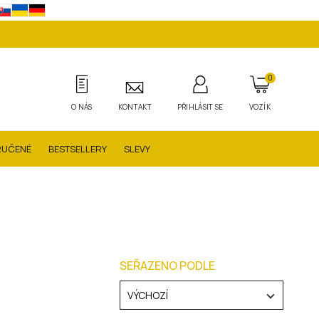
0
O NÁS
KONTAKT
PŘIHLÁSIT SE
VOZÍK
RUČENÉ
BESTSELLERY
SLEVY
SEŘAZENO PODLE
VÝCHOZÍ