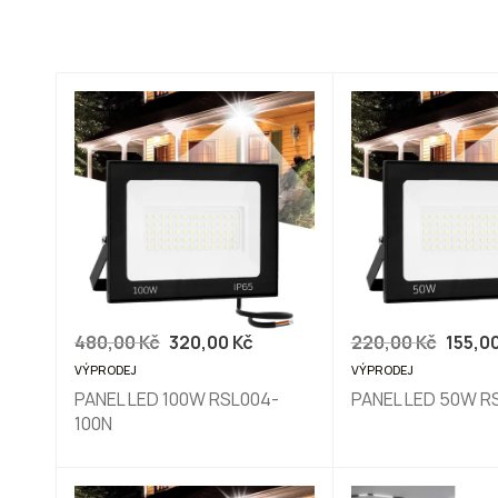
PVC (8)
plast (8)
Sklo (3)
hliník (3)
480,00
Kč
320,00
Kč
220,00
Kč
155,0
VÝPRODEJ
VÝPRODEJ
PANEL LED 100W RSL004-
PANEL LED 50W R
100N