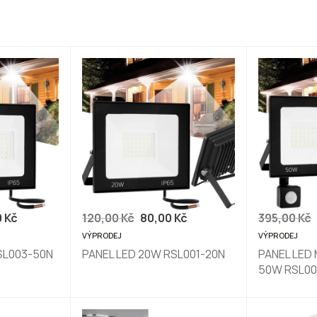
0
Kč
120,00
Kč
80,00
Kč
395,00
Kč
VÝPRODEJ
VÝPRODEJ
SL003-50N
PANEL LED 20W RSL001-20N
PANEL LED
50W RSL00