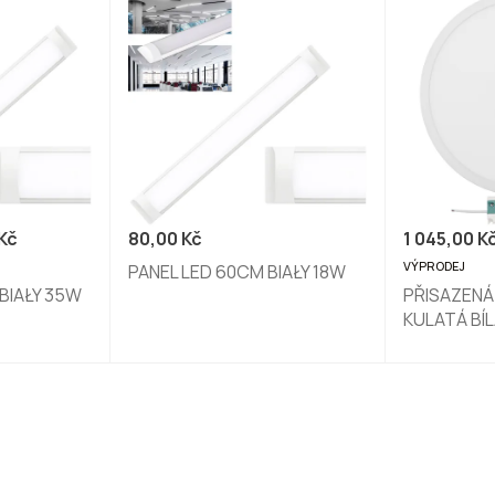
Kč
80,00
Kč
1 045,00
K
VÝPRODEJ
PANEL LED 60CM BIAŁY 18W
BIAŁY 35W
PŘISAZENÁ
KULATÁ BÍ