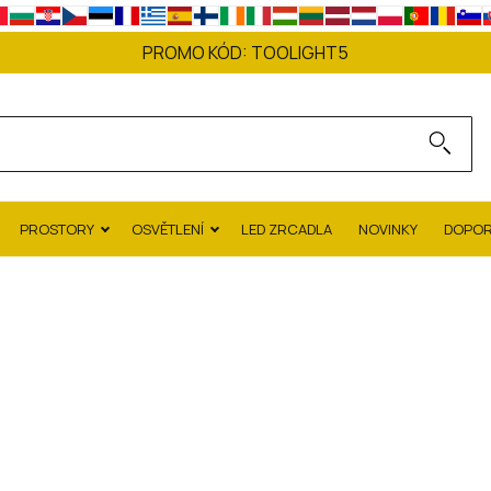
PROMO KÓD:
TOOLIGHT5
PROSTORY
OSVĚTLENÍ
LED ZRCADLA
NOVINKY
DOPO