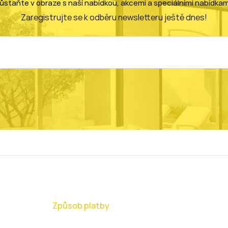
ůstaňte v obraze s naší nabídkou, akcemi a speciálními nabídkam
Zaregistrujte se k odběru newsletteru ještě dnes!
Způsob platby