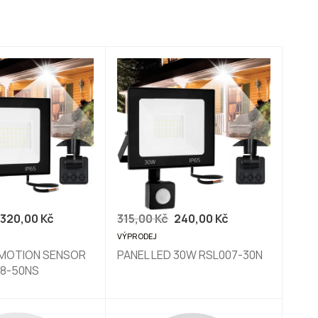
výchozí
Podle relevance
Nejnovějším
nejstarší
nejnižší cena
nejvyšší cena
abecedně AZ
320,00
Kč
315,00
Kč
240,00
Kč
VÝPRODEJ
 MOTION SENSOR
PANEL LED 30W RSL007-30N
8-50NS